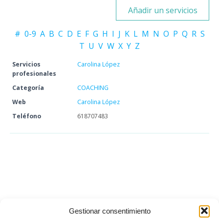
Añadir un servicios
#
0-9
A
B
C
D
E
F
G
H
I
J
K
L
M
N
O
P
Q
R
S
T
U
V
W
X
Y
Z
Servicios
Carolina López
profesionales
Categoría
COACHING
Web
Carolina López
Teléfono
618707483
Gestionar consentimiento