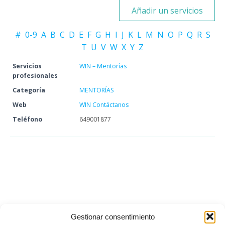
Añadir un servicios
#
0-9
A
B
C
D
E
F
G
H
I
J
K
L
M
N
O
P
Q
R
S
T
U
V
W
X
Y
Z
Servicios
WIN – Mentorías
profesionales
Categoría
MENTORÍAS
Web
WIN Contáctanos
Teléfono
649001877
Gestionar consentimiento