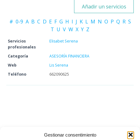
Añadir un servicios
#
0-9
A
B
C
D
E
F
G
H
I
J
K
L
M
N
O
P
Q
R
S
T
U
V
W
X
Y
Z
Servicios
Elisabet Serena
profesionales
Categoría
ASESORÍA FINANCIERA
Web
Lis Serena
Teléfono
662090625
Gestionar consentimiento