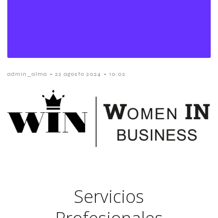
-
-
admin_alma
22 agosto 2024
10:02
Servicios